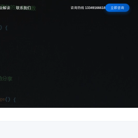
咨询热线
13349166618
立即咨询
业解读
联系我们