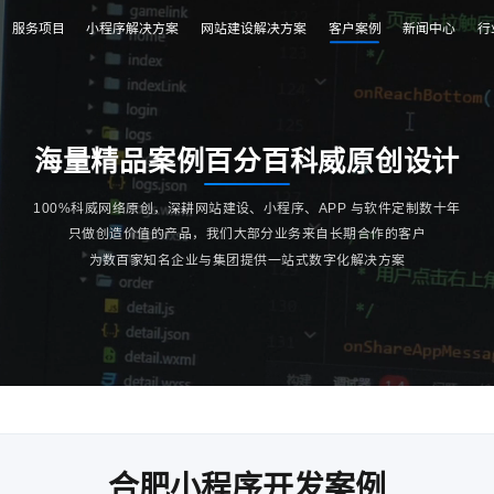
服务项目
小程序解决方案
网站建设解决方案
客户案例
新闻中心
行
海量精品案例
百分百
科威原创设计
100%科威网络原创，深耕网站建设、小程序、APP 与软件定制数十年
只做创造价值的产品，我们大部分业务来自长期合作的客户
为数百家知名企业与集团提供一站式数字化解决方案
合肥小程序开发案例