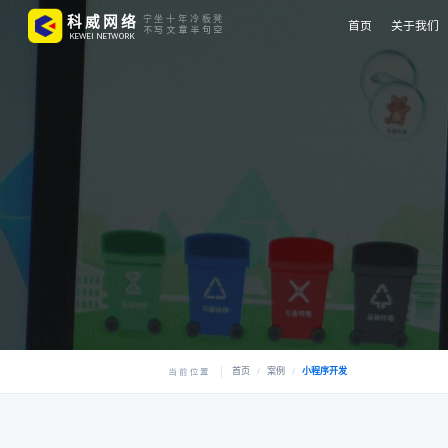
科威网络
宁坐十年冷板凳
首页
关于我们
不写文章半句空
KEWEI NETWORK
首页
案例
小程序开发
合肥小程序开发案例