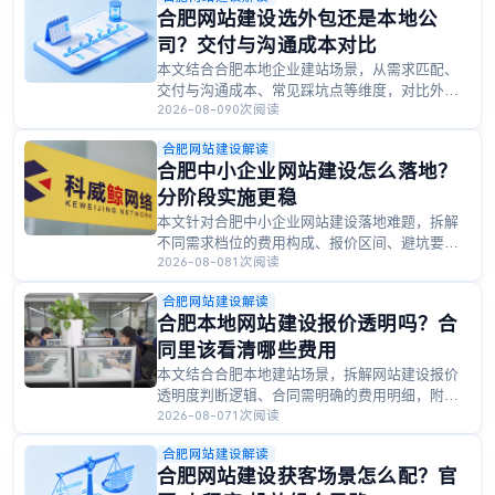
合肥网站建设选外包还是本地公
司？交付与沟通成本对比
本文结合合肥本地企业建站场景，从需求匹配、
交付与沟通成本、常见踩坑点等维度，对比外包
2026-08-09
0次阅读
与本地建站公司的差异，附选型自测清单与场景
建议，帮合肥企业合理选型。
合肥网站建设解读
合肥中小企业网站建设怎么落地？
分阶段实施更稳
本文针对合肥中小企业网站建设落地难题，拆解
不同需求档位的费用构成、报价区间、避坑要点
2026-08-08
1次阅读
与预算配比，附本地商贸企业案例与可落地自查
清单，帮企业合理规划投入、稳妥推进建站项
合肥网站建设解读
目。
合肥本地网站建设报价透明吗？合
同里该看清哪些费用
本文结合合肥本地建站场景，拆解网站建设报价
透明度判断逻辑、合同需明确的费用明细，附不
2026-08-07
1次阅读
同档位报价区间参考与避坑要点，帮合肥企业合
理规划建站投入，避开隐形消费。
合肥网站建设解读
合肥网站建设获客场景怎么配？官