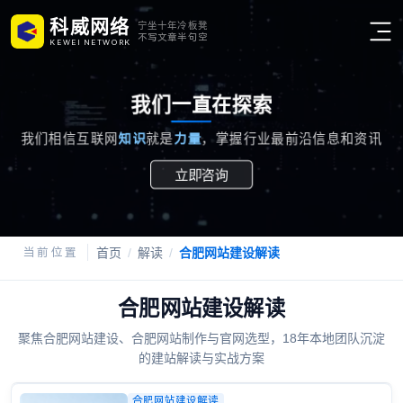
科威网络
宁坐十年冷板凳
不写文章半句空
K
E
W
E
I
N
E
T
W
O
R
K
一直
我们
在探索
知识
力量
我们相信互联网
就是
，掌握行业最前沿信息和资讯
立即咨询
首页
解读
合肥网站建设解读
合肥网站建设解读
合肥网站建设解读
聚焦合肥网站建设、合肥网站制作与官网选型，18年本地团队沉淀
的建站解读与实战方案
合肥网站建设解读