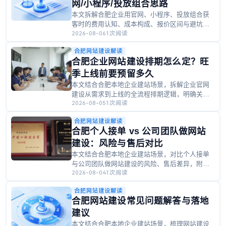
网/小程序/投放组合思路
本文拆解合肥企业用官网、小程序、投放组合获
客时的费用认知、成本构成、报价区间与避坑要
2026-08-06
1次阅读
点，附餐饮连锁本地案例与预算配比建议，帮合
肥企业合理规划建站获客投入。
合肥网站建设解读
合肥企业网站建设排期怎么定？旺
季上线前要预留多久
本文结合合肥本地企业建站场景，拆解企业官网
建设从需求到上线的全流程排期逻辑，明确关键
2026-08-05
1次阅读
确认节点、常见延期风险，为合肥企业规划旺季
建站时间节点提供可落地的参考依据。
合肥网站建设解读
合肥个人接单 vs 公司团队做网站
建设：风险与售后对比
本文结合合肥本地企业建站场景，对比个人接单
与公司团队做网站建设的风险、售后差异，附本
2026-08-04
1次阅读
地化周期、报价参考与教培机构案例，帮合肥企
业避开建站踩坑，匹配适合自身的建站方案。
合肥网站建设解读
合肥网站建设常见问题解答与落地
建议
本文结合合肥本地企业建站场景，梳理网站建设