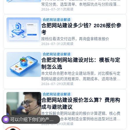
常见分类、选型清单、本地踩坑点与分阶段落地
2026-07-31
1次阅读
建议，附合肥商贸企业案例、本地化周期与报价
参考，帮本地企业匹配适配的建站方案。
合肥网站建设解读
合肥网站建设多少钱？2026报价参
考
按档位看清交付边界，再询盘拿精准报价
2026-07-31
2次阅读
合肥网站建设解读
合肥定制网站建设对比：模板与定
制怎么选
本文结合合肥本地企业建站场景，对比模板与定
制网站建设的流程差异、周期成本、适用场景，
2026-07-29
3次阅读
附本地制造业案例与选型决策逻辑、延期避坑提
示，帮助合肥企业匹配适合自身的建站方案。
合肥网站建设解读
合肥网站建设报价怎么算？费用构
成与避坑建议
本文拆解合肥网站建设的报价计算逻辑、核心费
用构成，结合本地制造业案例给出选型对比清
可以介绍下你们的产品么
2026-07-29
3次阅读
单、常见踩坑提示与场景化建议，附预算自检
表，帮合肥企业理清建站成本、避开合作陷阱，