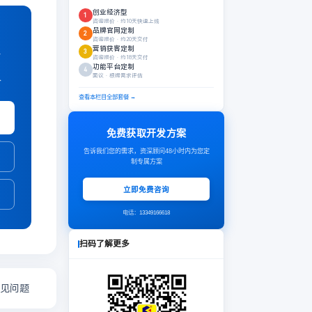
创业经济型
1
咨询报价 · 约10天快速上线
品牌官网定制
2
咨询报价 · 约20天交付
营销获客定制
价
3
咨询报价 · 约18天交付
功能平台定制
4
面议 · 根据需求评估
价
查看本栏目全部套餐 →
免费获取开发方案
告诉我们您的需求，资深顾问48小时内为您定
制专属方案
立即免费咨询
电话：
13349166618
扫码了解更多
见问题