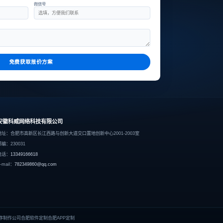
微信号
免费获取报价方案
安徽科威网络科技有限公司
地址：合肥市高新区长江西路与创新大道交口置地创新中心2001-2003室
邮编：230031
电话：
13349166618
-mail：
782349860@qq.com
序制作公司
合肥软件定制
合肥APP定制