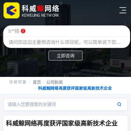
鲸
科威
网络
KEWEIJING NETWORK
b**络
2
我们
一直
在探索
请问您这边主要想咨询什么项目呢，可以简单说下您的需求，免费获取报价方案。
我们相信互联网
知识
就是
力量
，掌握行业最前沿信息和资讯
立即咨询
首页
公司新闻
科威鲸网络再度获评国家级高新技术企业
科威鲸网络再度获评国家级高新技术企业