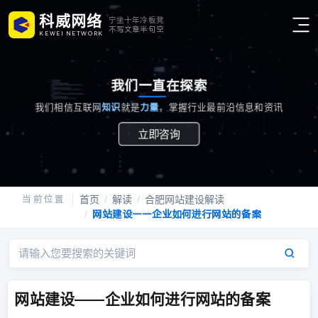
科威网络
宁坐十年冷板凳
不写文章半句空
K
E
W
E
I
N
E
T
W
O
R
K
我们
一直
在探索
我们相信互联网
知识
就是
力量
，掌握行业最前沿信息和资讯
立即咨询
首页
解读
合肥网站建设解读
网站建设——企业如何进行网站的备案
网站建设——企业如何进行网站的备案