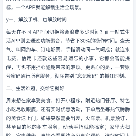
标，一个APP就能解锁生活全场景。
y一、解放手机，也解放时间
每天在不同
而一站式生
APP 间切换将会浪费多少时间？
活
APP则会
省下
通过功能聚合，节
30%的操作时间。查天
气、叫网约车、订电影票，手指滑动间一气呵成；就连水
智能提
电费、信用卡还款这些容易遗忘的小事，它都会
醒，再也不用担心逾期带来的麻烦。更贴心的是，一套账
号密码通行所有服务，彻底告别
“忘记密码” 的抓狂时刻。
二、生活难题，交给它就好
周末想在家享受美食，打开小程序，附近热门餐厅、特色
小吃尽收眼底，还有实时优惠活动，下单后坐等热气腾腾
的美食送上门；如果突然需要出差，火车票、机票预订，
甚至目的地的租车服务，动动手指就能搞定；家里大扫
除、家电维修，直接查看周边商家真实评价，选好时间上