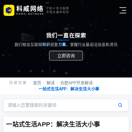
科威网络
宁坐十年冷板凳
不写文章半句空
K
E
W
E
I
N
E
T
W
O
R
K
我们
一直
在探索
我们相信互联网
知识
就是
力量
，掌握行业最前沿信息和资讯
立即咨询
首页
解读
合肥APP开发解读
一站式生活APP：解决生活大小事
一站式生活APP：解决生活大小事