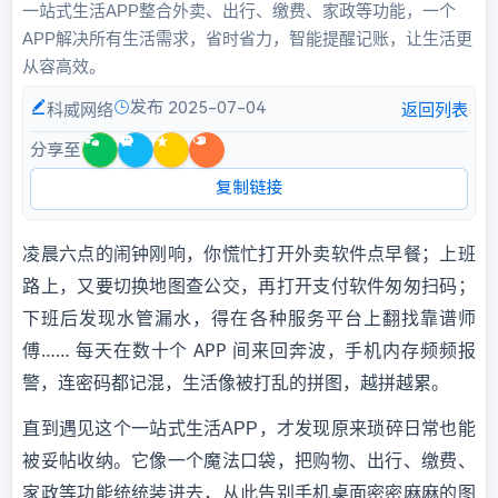
一站式生活APP整合外卖、出行、缴费、家政等功能，一个
APP解决所有生活需求，省时省力，智能提醒记账，让生活更
从容高效。
发布 2025-07-04
科威网络
返回列表
分享至
复制链接
慌忙打开外卖软件点早餐；上班
凌晨六点的闹钟刚响，你
路上，又要切换地图查公交，再打开支付软件匆匆扫码；
下班后发现水管漏水，得在各种服务平台上翻找靠谱师
傅
…… 每天在数十个 APP 间来回奔波，手机内存频频报
警，连密码都记混，生活像被打乱的拼图，越拼越累。
直到遇见这个一站式生活APP，才发现原来琐碎日常也能
被妥帖收纳。它像一个魔法口袋，把购物、出行、缴费、
家政等功能统统装进去，从此告别手机桌面密密麻麻的图